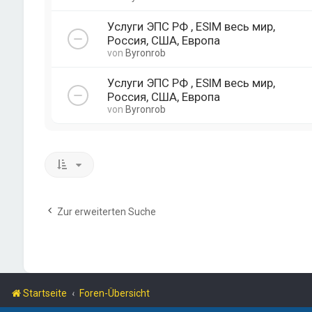
Услуги ЭПС РФ , ESIM весь мир,
Россия, США, Европа
von
Byronrob
Услуги ЭПС РФ , ESIM весь мир,
Россия, США, Европа
von
Byronrob
Zur erweiterten Suche
Startseite
Foren-Übersicht