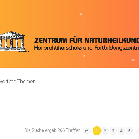
wortete Themen
Die Suche ergab 266 Treffer
1
…
2
3
4
5
Seite
1
von
11