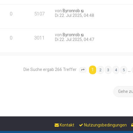
von
Byronrob
0
5107
Di 22. Jul 2025, 04:48
von
Byronrob
0
3011
Di 22. Jul 2025, 04:47
Die Suche ergab 266 Treffer
1
…
2
3
4
5
Seite
1
von
11
Gehe z
Kontakt
Nutzungsbedingungen