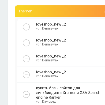
Themen
loveshop_new_2
von
Denniswax
loveshop_new_2
von
Denniswax
loveshop_new_2
von
Denniswax
loveshop_new_2
von
Denniswax
купить базы сайтов для
линкбилдинга Xrumer и GSA Search
engine Ranker
von
Davidpex