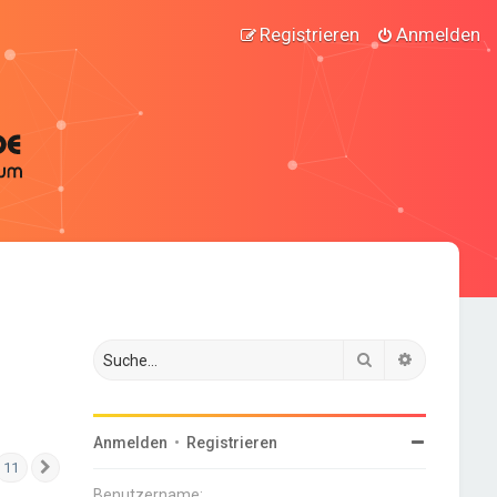
Registrieren
Anmelden
Suche
Erweiterte
Anmelden
•
Registrieren
11
Nächste
Benutzername: