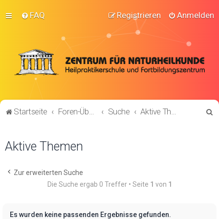
FAQ
Registrieren
Anmelden
S
Startseite
Foren-Übersicht
Suche
Aktive Themen
u
c
Aktive Themen
h
e
Zur erweiterten Suche
Die Suche ergab 0 Treffer • Seite
1
von
1
Es wurden keine passenden Ergebnisse gefunden.