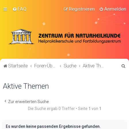
FAQ
Registrieren
Anmelden
S
Startseite
Foren-Übersicht
Suche
Aktive Themen
u
c
Aktive Themen
h
e
Zur erweiterten Suche
Die Suche ergab 0 Treffer • Seite
1
von
1
Es wurden keine passenden Ergebnisse gefunden.