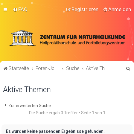
FAQ
Registrieren
Anmelden
S
Startseite
Foren-Übersicht
Suche
Aktive Themen
u
c
Aktive Themen
h
e
Zur erweiterten Suche
Die Suche ergab 0 Treffer • Seite
1
von
1
Es wurden keine passenden Ergebnisse gefunden.