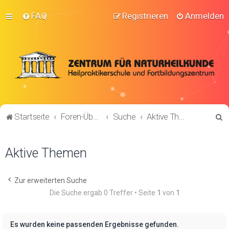
FAQ
Registrieren
Anmelden
S
Startseite
Foren-Übersicht
Suche
Aktive Themen
u
c
Aktive Themen
h
e
Zur erweiterten Suche
Die Suche ergab 0 Treffer • Seite
1
von
1
Es wurden keine passenden Ergebnisse gefunden.