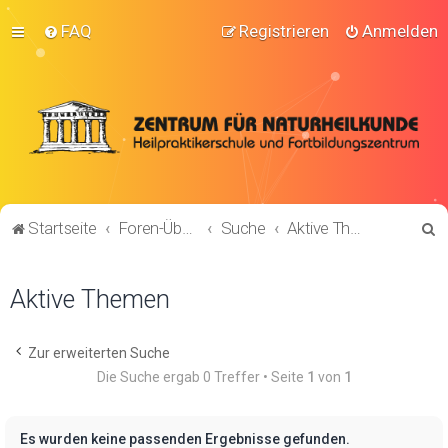
FAQ
Registrieren
Anmelden
S
Startseite
Foren-Übersicht
Suche
Aktive Themen
u
c
Aktive Themen
h
e
Zur erweiterten Suche
Die Suche ergab 0 Treffer • Seite
1
von
1
Es wurden keine passenden Ergebnisse gefunden.