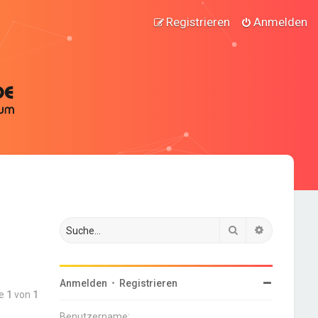
Registrieren
Anmelden
Suche
Erweiterte
Anmelden
•
Registrieren
te
1
von
1
Benutzername: