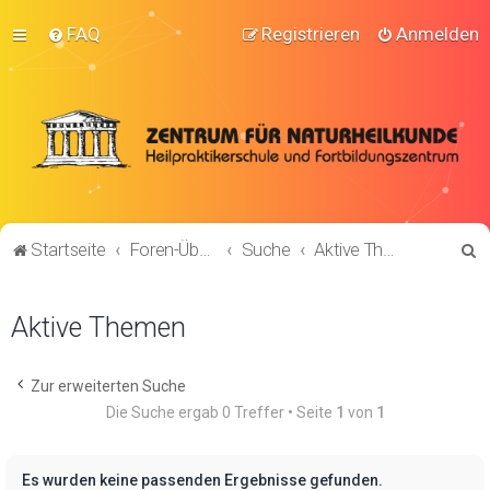
FAQ
Registrieren
Anmelden
S
Startseite
Foren-Übersicht
Suche
Aktive Themen
u
c
Aktive Themen
h
e
Zur erweiterten Suche
Die Suche ergab 0 Treffer • Seite
1
von
1
Es wurden keine passenden Ergebnisse gefunden.