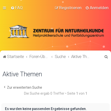
FAQ
Registrieren
Anmelden
S
Startseite
Foren-Übersicht
Suche
Aktive Themen
u
c
Aktive Themen
h
e
Zur erweiterten Suche
Die Suche ergab 0 Treffer • Seite
1
von
1
Es wurden keine passenden Ergebnisse gefunden.