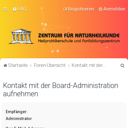
FAQ
Registrieren
Anmelden
S
Startseite
Foren-Übersicht
Kontakt mit der Board-Administration aufnehmen
u
c
Kontakt mit der Board-Administration
h
aufnehmen
e
Empfänger:
Administrator