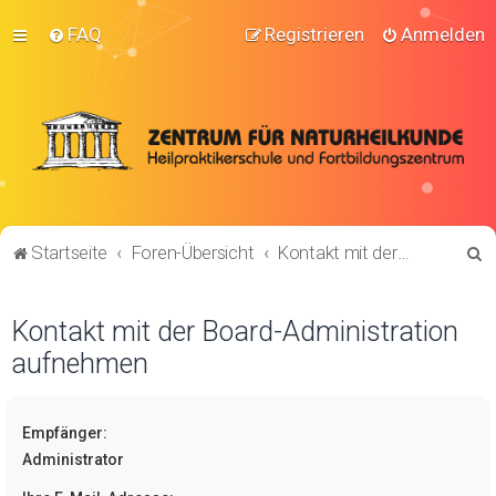
FAQ
Registrieren
Anmelden
S
Startseite
Foren-Übersicht
Kontakt mit der Board-Administration aufnehmen
u
c
Kontakt mit der Board-Administration
h
aufnehmen
e
Empfänger:
Administrator