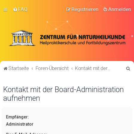
FAQ
Registrieren
Anmelden
S
Startseite
Foren-Übersicht
Kontakt mit der Board-Administration aufnehmen
u
c
Kontakt mit der Board-Administration
h
aufnehmen
e
Empfänger:
Administrator