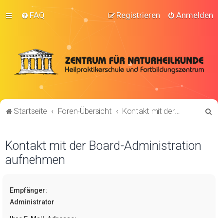
FAQ
Registrieren
Anmelden
S
Startseite
Foren-Übersicht
Kontakt mit der Board-Administration aufnehmen
u
c
Kontakt mit der Board-Administration
h
aufnehmen
e
Empfänger:
Administrator