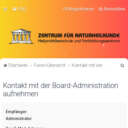
FAQ
Registrieren
Anmelden
S
Startseite
Foren-Übersicht
Kontakt mit der Board-Administration aufnehmen
u
c
Kontakt mit der Board-Administration
h
aufnehmen
e
Empfänger:
Administrator