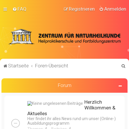
FAQ
Registrieren
Anmelden
S
Startseite
Foren-Übersicht
u
c
Forum
h
e
Herzlich
Willkommen &
Aktuelles
Hier findet ihr alles News rund um unser (Online-)
Ausbildungsprogramm