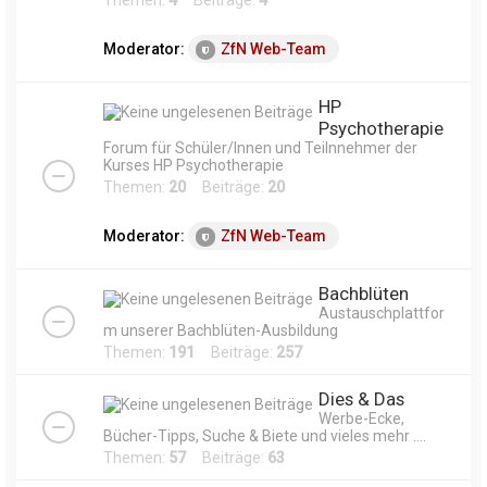
Themen:
4
Beiträge:
4
Moderator:
ZfN Web-Team
HP
Psychotherapie
Forum für Schüler/Innen und Teilnnehmer der
Kurses HP Psychotherapie
Themen:
20
Beiträge:
20
Moderator:
ZfN Web-Team
Bachblüten
Austauschplattfor
m unserer Bachblüten-Ausbildung
Themen:
191
Beiträge:
257
Dies & Das
Werbe-Ecke,
Bücher-Tipps, Suche & Biete und vieles mehr ....
Themen:
57
Beiträge:
63