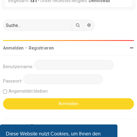
insgesamt
131
• Unser neuestes Mitglied:
Denniswax
Suche
Erweiterte Suche
Anmelden
•
Registrieren
Benutzername:
Passwort:
Angemeldet bleiben
Ich habe mein Passwort vergessen
Diese Website nutzt Cookies, um Ihnen den