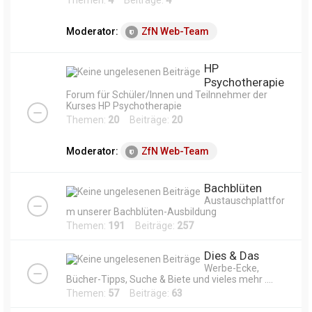
Themen:
4
Beiträge:
4
Moderator:
ZfN Web-Team
HP
Psychotherapie
Forum für Schüler/Innen und Teilnnehmer der
Kurses HP Psychotherapie
Themen:
20
Beiträge:
20
Moderator:
ZfN Web-Team
Bachblüten
Austauschplattfor
m unserer Bachblüten-Ausbildung
Themen:
191
Beiträge:
257
Dies & Das
Werbe-Ecke,
Bücher-Tipps, Suche & Biete und vieles mehr ....
Themen:
57
Beiträge:
63