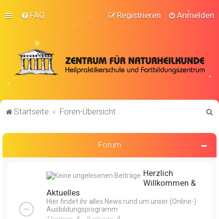
FAQ
Registrieren
Anmelden
S
Startseite
Foren-Übersicht
u
c
Forum
h
e
Herzlich
Willkommen &
Aktuelles
Hier findet ihr alles News rund um unser (Online-)
Ausbildungsprogramm