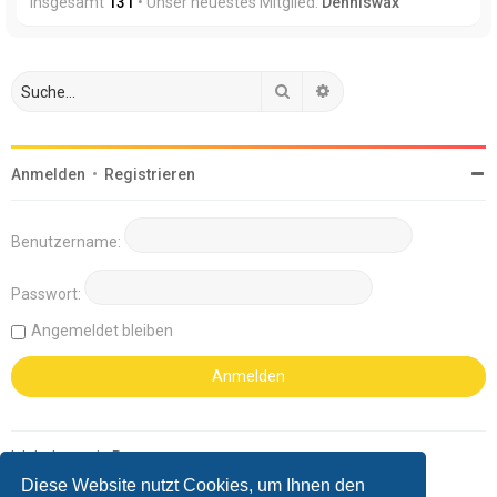
insgesamt
131
• Unser neuestes Mitglied:
Denniswax
Suche
Erweiterte Suche
Anmelden
•
Registrieren
Benutzername:
Passwort:
Angemeldet bleiben
Ich habe mein Passwort vergessen
Diese Website nutzt Cookies, um Ihnen den