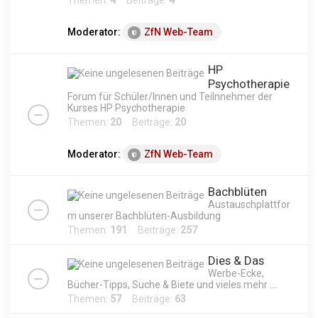
Themen:
4
Beiträge:
4
Moderator:
ZfN Web-Team
HP
Psychotherapie
Forum für Schüler/Innen und Teilnnehmer der
Kurses HP Psychotherapie
Themen:
20
Beiträge:
20
Moderator:
ZfN Web-Team
Bachblüten
Austauschplattfor
m unserer Bachblüten-Ausbildung
Themen:
191
Beiträge:
257
Dies & Das
Werbe-Ecke,
Bücher-Tipps, Suche & Biete und vieles mehr ....
Themen:
57
Beiträge:
63