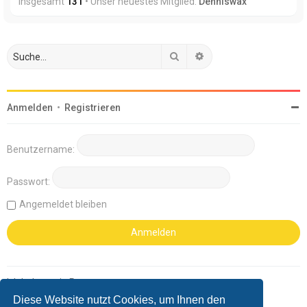
insgesamt
131
• Unser neuestes Mitglied:
Denniswax
Suche
Erweiterte Suche
Anmelden
•
Registrieren
Benutzername:
Passwort:
Angemeldet bleiben
Ich habe mein Passwort vergessen
Diese Website nutzt Cookies, um Ihnen den