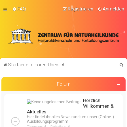
FAQ
Registrieren
Anmelden
S
Startseite
Foren-Übersicht
u
c
Forum
h
e
Herzlich
Willkommen &
Aktuelles
Hier findet ihr alles News rund um unser (Online-)
Ausbildungsprogramm