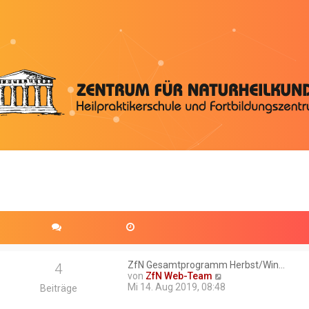
ZfN Gesamtprogramm Herbst/Win…
4
N
von
ZfN Web-Team
e
Mi 14. Aug 2019, 08:48
Beiträge
u
e