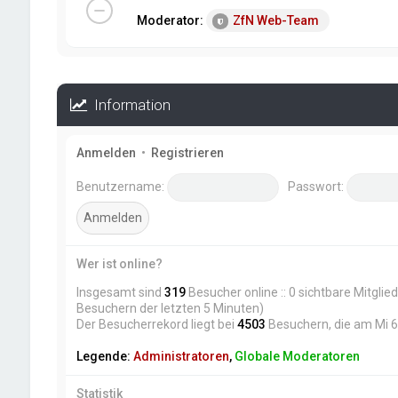
Moderator:
ZfN Web-Team
Information
Anmelden
•
Registrieren
Benutzername:
Passwort:
Wer ist online?
Insgesamt sind
319
Besucher online :: 0 sichtbare Mitglie
Besuchern der letzten 5 Minuten)
Der Besucherrekord liegt bei
4503
Besuchern, die am Mi 6.
Legende:
Administratoren
,
Globale Moderatoren
Statistik