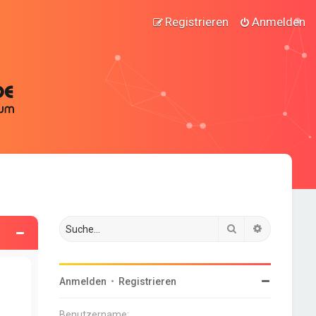
Registrieren
Anmelden
Suche
Erweiterte
Anmelden
•
Registrieren
Benutzername: