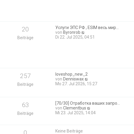
s
t
e
r
B
Услуги ЭПС РФ , ESIM весь мир…
20
e
N
von
Byronrob
i
e
Di 22. Jul 2025, 04:51
Beiträge
t
u
r
e
a
s
g
t
e
r
B
loveshop_new_2
257
e
N
von
Denniswax
i
e
Mo 27. Jul 2026, 15:27
Beiträge
t
u
r
e
a
s
g
t
[70/30] Отработка ваших запро…
63
e
N
von
Clementbus
r
e
Mi 23. Jul 2025, 14:04
Beiträge
B
u
e
e
i
s
Keine Beiträge
t
0
t