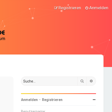
Registrieren
Anmelden
Suche
Erweiterte
Anmelden
•
Registrieren
Benutzername: