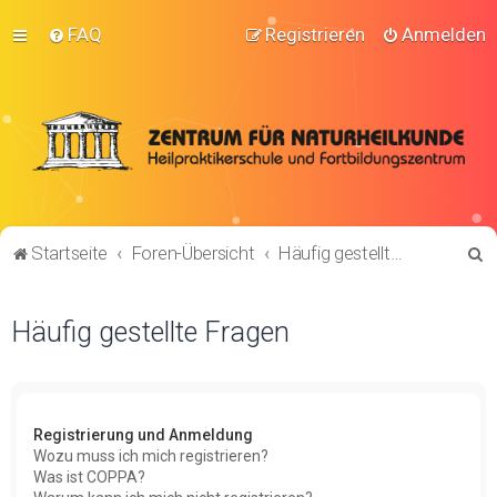
FAQ
Registrieren
Anmelden
S
Startseite
Foren-Übersicht
Häufig gestellte Fragen
u
c
Häufig gestellte Fragen
h
e
Registrierung und Anmeldung
Wozu muss ich mich registrieren?
Was ist COPPA?