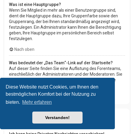
Was ist eine Hauptgruppe?
Wenn Sie Mitglied in mehr als einer Benutzergruppe sind,
dient die Hauptgruppe dazu, Ihre Gruppenfarbe sowie den
Gruppenrang, der bei Ihnen standardmäßig angezeigt wird,
festzulegen. Ein Administrator kann Ihnen die Berechtigung
geben, Ihre Hauptgruppe im persönlichen Bereich selbst
festzulegen.
Nach oben
Was bedeutet der „Das Team“-Link auf der Startseite?
Auf dieser Seite finden Sie eine Auflistung des Forenteams,
einschließlich der Administratoren und der Moderatoren. Sie
finden hier auch weitere Informationen wie die Foren, die
diese im Einzelnen moderieren.
Diese Website nutzt Cookies, um Ihnen den
bestmöglichen Komfort bei der Nutzung zu
Nach oben
bieten.
Mehr erfahren
Verstanden!
Private Nachrichten