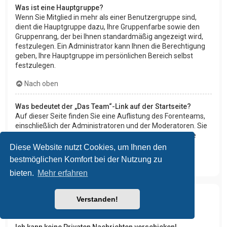
Was ist eine Hauptgruppe?
Wenn Sie Mitglied in mehr als einer Benutzergruppe sind,
dient die Hauptgruppe dazu, Ihre Gruppenfarbe sowie den
Gruppenrang, der bei Ihnen standardmäßig angezeigt wird,
festzulegen. Ein Administrator kann Ihnen die Berechtigung
geben, Ihre Hauptgruppe im persönlichen Bereich selbst
festzulegen.
Nach oben
Was bedeutet der „Das Team“-Link auf der Startseite?
Auf dieser Seite finden Sie eine Auflistung des Forenteams,
einschließlich der Administratoren und der Moderatoren. Sie
finden hier auch weitere Informationen wie die Foren, die
diese im Einzelnen moderieren.
Diese Website nutzt Cookies, um Ihnen den
bestmöglichen Komfort bei der Nutzung zu
Nach oben
bieten.
Mehr erfahren
Verstanden!
Private Nachrichten