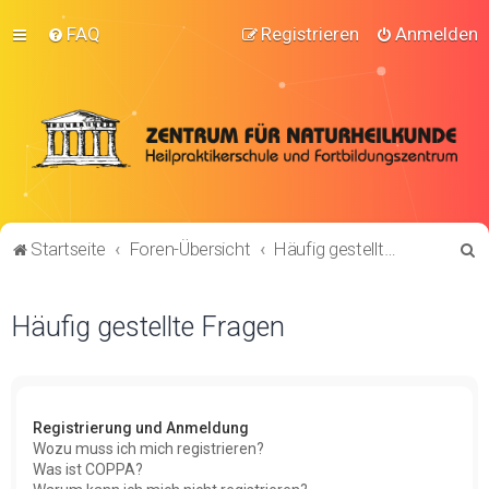
FAQ
Registrieren
Anmelden
S
Startseite
Foren-Übersicht
Häufig gestellte Fragen
u
c
Häufig gestellte Fragen
h
e
Registrierung und Anmeldung
Wozu muss ich mich registrieren?
Was ist COPPA?