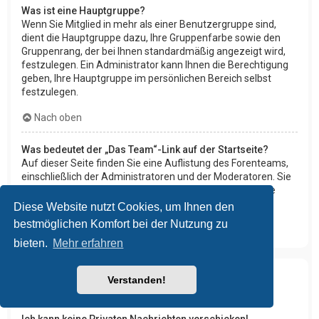
Was ist eine Hauptgruppe?
Wenn Sie Mitglied in mehr als einer Benutzergruppe sind,
dient die Hauptgruppe dazu, Ihre Gruppenfarbe sowie den
Gruppenrang, der bei Ihnen standardmäßig angezeigt wird,
festzulegen. Ein Administrator kann Ihnen die Berechtigung
geben, Ihre Hauptgruppe im persönlichen Bereich selbst
festzulegen.
Nach oben
Was bedeutet der „Das Team“-Link auf der Startseite?
Auf dieser Seite finden Sie eine Auflistung des Forenteams,
einschließlich der Administratoren und der Moderatoren. Sie
finden hier auch weitere Informationen wie die Foren, die
diese im Einzelnen moderieren.
Diese Website nutzt Cookies, um Ihnen den
bestmöglichen Komfort bei der Nutzung zu
Nach oben
bieten.
Mehr erfahren
Verstanden!
Private Nachrichten