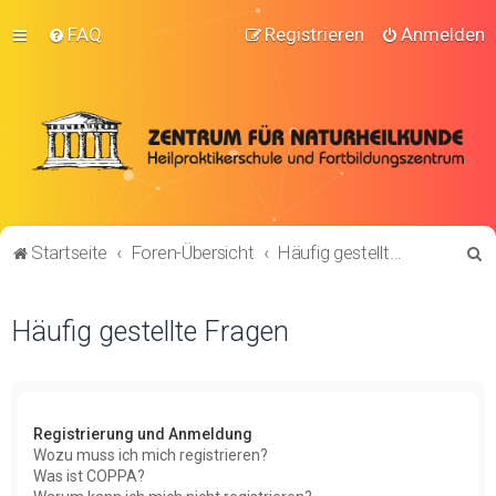
FAQ
Registrieren
Anmelden
S
Startseite
Foren-Übersicht
Häufig gestellte Fragen
u
c
Häufig gestellte Fragen
h
e
Registrierung und Anmeldung
Wozu muss ich mich registrieren?
Was ist COPPA?