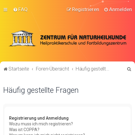
FAQ
Registrieren
Anmelden
S
Startseite
Foren-Übersicht
Häufig gestellte Fragen
u
c
Häufig gestellte Fragen
h
e
Registrierung und Anmeldung
Wozu muss ich mich registrieren?
Was ist COPPA?