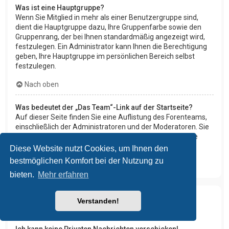
Was ist eine Hauptgruppe?
Wenn Sie Mitglied in mehr als einer Benutzergruppe sind,
dient die Hauptgruppe dazu, Ihre Gruppenfarbe sowie den
Gruppenrang, der bei Ihnen standardmäßig angezeigt wird,
festzulegen. Ein Administrator kann Ihnen die Berechtigung
geben, Ihre Hauptgruppe im persönlichen Bereich selbst
festzulegen.
Nach oben
Was bedeutet der „Das Team“-Link auf der Startseite?
Auf dieser Seite finden Sie eine Auflistung des Forenteams,
einschließlich der Administratoren und der Moderatoren. Sie
finden hier auch weitere Informationen wie die Foren, die
diese im Einzelnen moderieren.
Diese Website nutzt Cookies, um Ihnen den
bestmöglichen Komfort bei der Nutzung zu
Nach oben
bieten.
Mehr erfahren
Verstanden!
Private Nachrichten