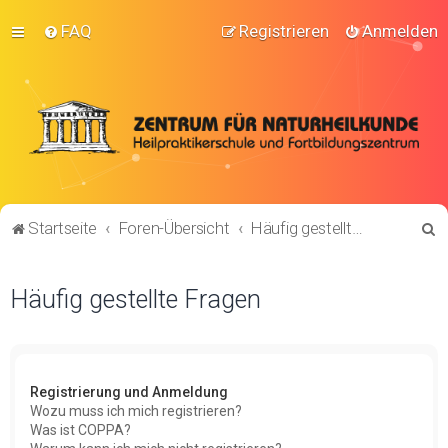
FAQ
Registrieren
Anmelden
S
Startseite
Foren-Übersicht
Häufig gestellte Fragen
u
c
Häufig gestellte Fragen
h
e
Registrierung und Anmeldung
Wozu muss ich mich registrieren?
Was ist COPPA?