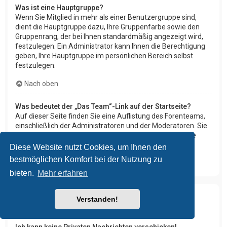
Was ist eine Hauptgruppe?
Wenn Sie Mitglied in mehr als einer Benutzergruppe sind,
dient die Hauptgruppe dazu, Ihre Gruppenfarbe sowie den
Gruppenrang, der bei Ihnen standardmäßig angezeigt wird,
festzulegen. Ein Administrator kann Ihnen die Berechtigung
geben, Ihre Hauptgruppe im persönlichen Bereich selbst
festzulegen.
Nach oben
Was bedeutet der „Das Team“-Link auf der Startseite?
Auf dieser Seite finden Sie eine Auflistung des Forenteams,
einschließlich der Administratoren und der Moderatoren. Sie
finden hier auch weitere Informationen wie die Foren, die
diese im Einzelnen moderieren.
Diese Website nutzt Cookies, um Ihnen den
bestmöglichen Komfort bei der Nutzung zu
Nach oben
bieten.
Mehr erfahren
Verstanden!
Private Nachrichten