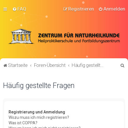
FAQ
Registrieren
Anmelden
S
Startseite
Foren-Übersicht
Häufig gestellte Fragen
u
c
Häufig gestellte Fragen
h
e
Registrierung und Anmeldung
Wozu muss ich mich registrieren?
Was ist COPPA?