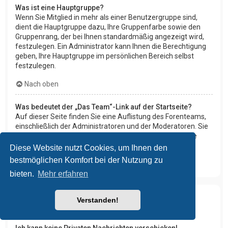
Was ist eine Hauptgruppe?
Wenn Sie Mitglied in mehr als einer Benutzergruppe sind,
dient die Hauptgruppe dazu, Ihre Gruppenfarbe sowie den
Gruppenrang, der bei Ihnen standardmäßig angezeigt wird,
festzulegen. Ein Administrator kann Ihnen die Berechtigung
geben, Ihre Hauptgruppe im persönlichen Bereich selbst
festzulegen.
Nach oben
Was bedeutet der „Das Team“-Link auf der Startseite?
Auf dieser Seite finden Sie eine Auflistung des Forenteams,
einschließlich der Administratoren und der Moderatoren. Sie
finden hier auch weitere Informationen wie die Foren, die
diese im Einzelnen moderieren.
Diese Website nutzt Cookies, um Ihnen den
bestmöglichen Komfort bei der Nutzung zu
Nach oben
bieten.
Mehr erfahren
Verstanden!
Private Nachrichten