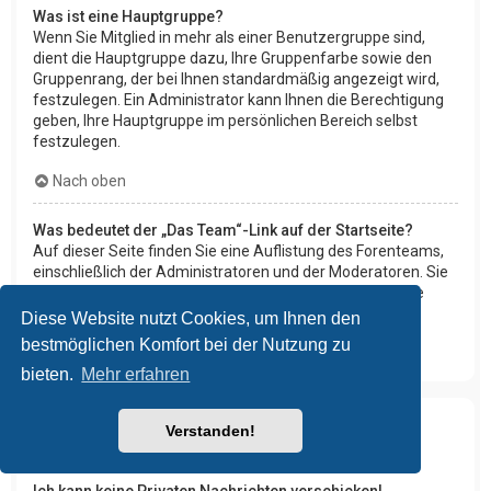
Was ist eine Hauptgruppe?
Wenn Sie Mitglied in mehr als einer Benutzergruppe sind,
dient die Hauptgruppe dazu, Ihre Gruppenfarbe sowie den
Gruppenrang, der bei Ihnen standardmäßig angezeigt wird,
festzulegen. Ein Administrator kann Ihnen die Berechtigung
geben, Ihre Hauptgruppe im persönlichen Bereich selbst
festzulegen.
Nach oben
Was bedeutet der „Das Team“-Link auf der Startseite?
Auf dieser Seite finden Sie eine Auflistung des Forenteams,
einschließlich der Administratoren und der Moderatoren. Sie
finden hier auch weitere Informationen wie die Foren, die
diese im Einzelnen moderieren.
Diese Website nutzt Cookies, um Ihnen den
bestmöglichen Komfort bei der Nutzung zu
Nach oben
bieten.
Mehr erfahren
Verstanden!
Private Nachrichten