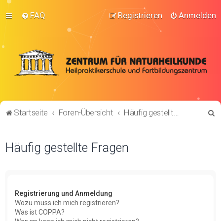
FAQ
Registrieren
Anmelden
S
Startseite
Foren-Übersicht
Häufig gestellte Fragen
u
c
Häufig gestellte Fragen
h
e
Registrierung und Anmeldung
Wozu muss ich mich registrieren?
Was ist COPPA?