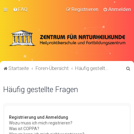
FAQ
Registrieren
Anmelden
S
Startseite
Foren-Übersicht
Häufig gestellte Fragen
u
c
Häufig gestellte Fragen
h
e
Registrierung und Anmeldung
Wozu muss ich mich registrieren?
Was ist COPPA?