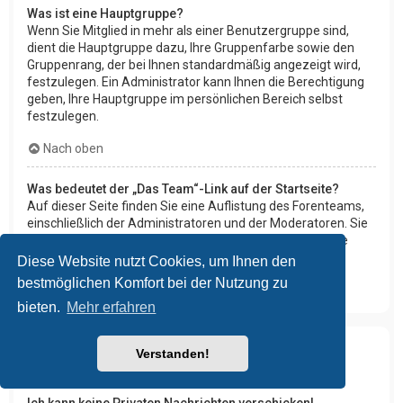
Was ist eine Hauptgruppe?
Wenn Sie Mitglied in mehr als einer Benutzergruppe sind,
dient die Hauptgruppe dazu, Ihre Gruppenfarbe sowie den
Gruppenrang, der bei Ihnen standardmäßig angezeigt wird,
festzulegen. Ein Administrator kann Ihnen die Berechtigung
geben, Ihre Hauptgruppe im persönlichen Bereich selbst
festzulegen.
Nach oben
Was bedeutet der „Das Team“-Link auf der Startseite?
Auf dieser Seite finden Sie eine Auflistung des Forenteams,
einschließlich der Administratoren und der Moderatoren. Sie
finden hier auch weitere Informationen wie die Foren, die
diese im Einzelnen moderieren.
Diese Website nutzt Cookies, um Ihnen den
bestmöglichen Komfort bei der Nutzung zu
Nach oben
bieten.
Mehr erfahren
Verstanden!
Private Nachrichten