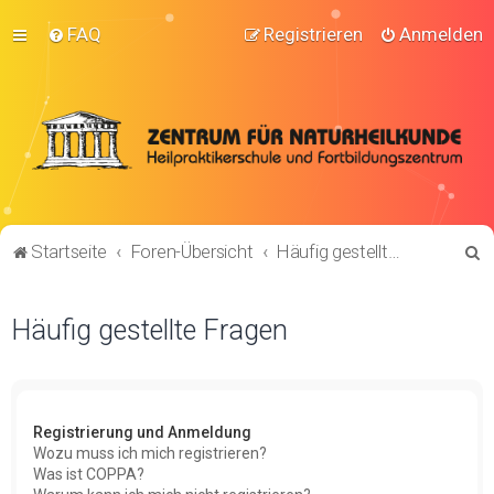
FAQ
Registrieren
Anmelden
S
Startseite
Foren-Übersicht
Häufig gestellte Fragen
u
c
Häufig gestellte Fragen
h
e
Registrierung und Anmeldung
Wozu muss ich mich registrieren?
Was ist COPPA?