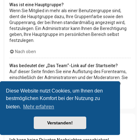
Was ist eine Hauptgruppe?
Wenn Sie Mitglied in mehr als einer Benutzergruppe sind,
dient die Hauptgruppe dazu, Ihre Gruppenfarbe sowie den
Gruppenrang, der bei Ihnen standardmäßig angezeigt wird,
festzulegen. Ein Administrator kann Ihnen die Berechtigung
geben, Ihre Hauptgruppe im persönlichen Bereich selbst
festzulegen.
Nach oben
Was bedeutet der „Das Team“-Link auf der Startseite?
Auf dieser Seite finden Sie eine Auflistung des Forenteams,
einschließlich der Administratoren und der Moderatoren. Sie
finden hier auch weitere Informationen wie die Foren, die
diese im Einzelnen moderieren.
Diese Website nutzt Cookies, um Ihnen den
bestmöglichen Komfort bei der Nutzung zu
Nach oben
bieten.
Mehr erfahren
Verstanden!
Private Nachrichten